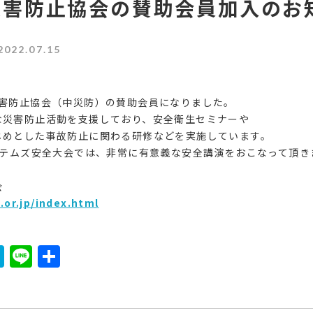
災害防止協会の賛助会員加入のお
2022.07.15
害防止協会（中災防）の賛助会員になりました。
な災害防止活動を支援しており、安全衛生セミナーや
じめとした事故防止に関わる研修などを実施しています。
テムズ安全大会では、非常に有意義な安全講演をおこなって頂き
会
.or.jp/index.html
ook
ter
mail
Hatena
Line
共
有