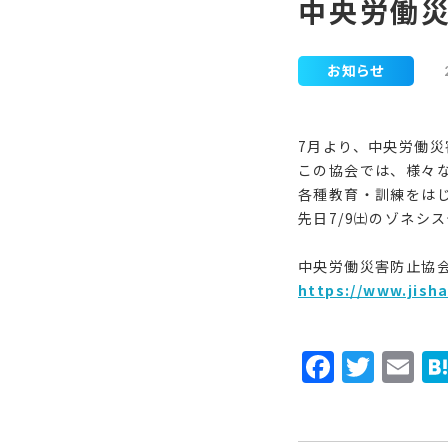
中央労働
お知らせ
7
月より、中央労働災
この協会では、様々
各種教育・訓練をは
先日
7/9
㈯のゾネシス
中央労働災害防止協
https://www.jisha
Faceb
Twit
E